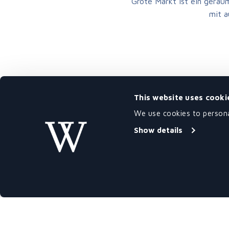
Grote Markt ist ein geräum
mit a
VERANSTALTUNGSRAUM
NAME:
This website uses cooki
VERANSTALTUNGSRAUM
We use cookies to personal
DIMENSIONEN:
Show details
VERANSTALTUNGSRAUM
KAPAZITÄT: