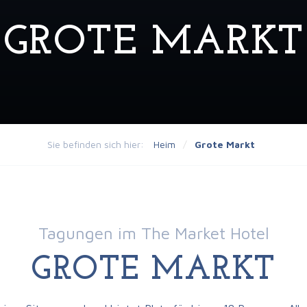
GROTE MARKT
Sie befinden sich hier:
Heim
/
Grote Markt
Tagungen im The Market Hotel
GROTE MARKT