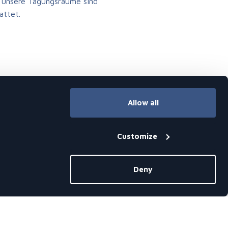
le unsere Tagungsräume sind
attet.
Allow all
Customize
Deny