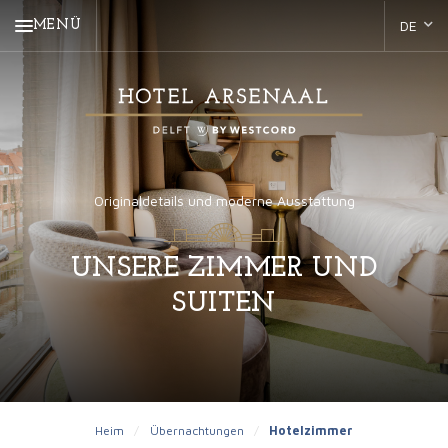
MENÜ
Originaldetails und moderne Ausstattung
UNSERE ZIMMER UND
SUITEN
Heim
/
Übernachtungen
/
Hotelzimmer